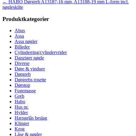
←
HABO Dørgreb A13187-16 mm, A13188-19 mm L-form incl.
nøgleskilte
Produktkategorier
Abus
Assa
Assa nøgler
Billeder
Cylinderring/cylindervrider
Danziger nøgle
Diverse
Døre & vinduer
Dørgreb
Dørgrebs rosette
Dørstop
Fugemasse
Greb
Habo
Hus nr.
Hylder
Hængelås beslag
Klinger
Krog
Låse & nøgler