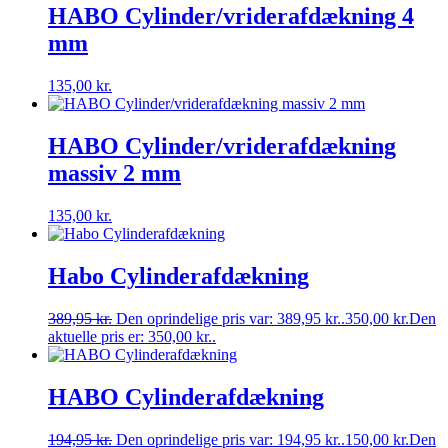
HABO Cylinder/vriderafdækning 4
mm
135,00
kr.
HABO Cylinder/vriderafdækning
massiv 2 mm
135,00
kr.
Habo Cylinderafdækning
389,95
kr.
Den oprindelige pris var: 389,95 kr..
350,00
kr.
Den
aktuelle pris er: 350,00 kr..
HABO Cylinderafdækning
194,95
kr.
Den oprindelige pris var: 194,95 kr..
150,00
kr.
Den