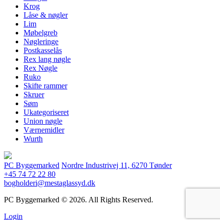
Krog
Låse & nøgler
Lim
Møbelgreb
Nøgleringe
Postkasselås
Rex lang nøgle
Rex Nøgle
Ruko
Skifte rammer
Skruer
Søm
Ukategoriseret
Union nøgle
Værnemidler
Wurth
PC Byggemarked
Nordre Industrivej 11, 6270 Tønder
+45 74 72 22 80
bogholderi@mestaglassyd.dk
PC Byggemarked © 2026. All Rights Reserved.
Login