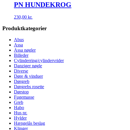
PN HUNDEKROG
230,00
kr.
Produktkategorier
Abus
Assa
Assa nøgler
Billeder
Cylinderring/cylindervrider
Danziger nøgle
Diverse
Døre & vinduer
Dørgreb
Dørgrebs rosette
Dørstop
Fugemasse
Greb
Habo
Hus nr.
Hylder
Hængelås beslag
Klinger