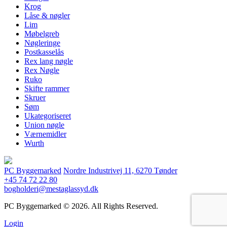
Krog
Låse & nøgler
Lim
Møbelgreb
Nøgleringe
Postkasselås
Rex lang nøgle
Rex Nøgle
Ruko
Skifte rammer
Skruer
Søm
Ukategoriseret
Union nøgle
Værnemidler
Wurth
PC Byggemarked
Nordre Industrivej 11, 6270 Tønder
+45 74 72 22 80
bogholderi@mestaglassyd.dk
PC Byggemarked © 2026. All Rights Reserved.
Login