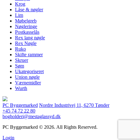
Krog
Låse & nøgler
Lim
Møbelgreb
Nøgleringe
Postkasselås
Rex lang nøgle
Rex Nøgle
Ruko
Skifte rammer
Skruer
Søm
Ukategoriseret
Union nøgle
Værnemidler
Wurth
PC Byggemarked
Nordre Industrivej 11, 6270 Tønder
+45 74 72 22 80
bogholderi@mestaglassyd.dk
PC Byggemarked © 2026. All Rights Reserved.
Login