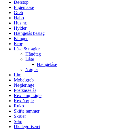
Dørstop
Fugemasse
Greb
Habo
Hus nr.
Hylder
Hængelås beslag
Klinger
Krog
Låse & nøgler
Håndtag
Låse
Hængelåse
Nøgler
Lim
Møbelgreb
Nøgleringe
Postkasselås
Rex lang nøgle
Rex Nøgle
Ruko
Skifte rammer
Skruer
Søm
Ukategoriseret