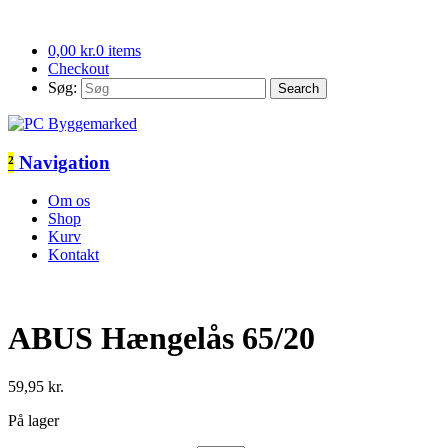
0,00
kr.
0 items
Checkout
Søg:
²
Navigation
Om os
Shop
Kurv
Kontakt
ABUS Hængelås 65/20
59,95
kr.
På lager