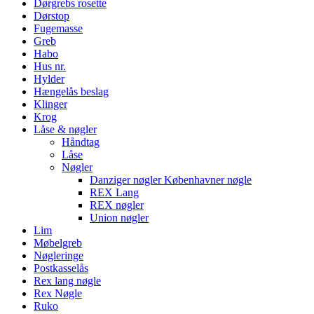
Dørgrebs rosette
Dørstop
Fugemasse
Greb
Habo
Hus nr.
Hylder
Hængelås beslag
Klinger
Krog
Låse & nøgler
Håndtag
Låse
Nøgler
Danziger nøgler Københavner nøgle
REX Lang
REX nøgler
Union nøgler
Lim
Møbelgreb
Nøgleringe
Postkasselås
Rex lang nøgle
Rex Nøgle
Ruko