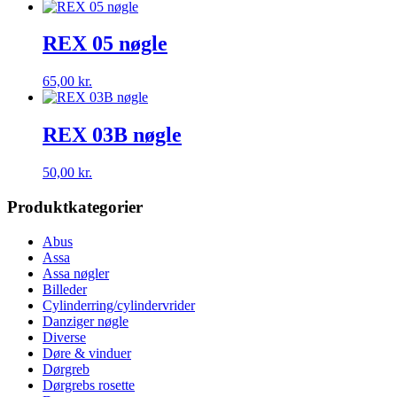
REX 05 nøgle
65,00
kr.
REX 03B nøgle
50,00
kr.
Produktkategorier
Abus
Assa
Assa nøgler
Billeder
Cylinderring/cylindervrider
Danziger nøgle
Diverse
Døre & vinduer
Dørgreb
Dørgrebs rosette