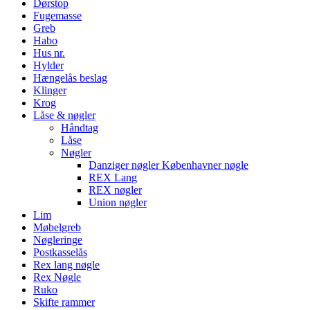
Dørstop
Fugemasse
Greb
Habo
Hus nr.
Hylder
Hængelås beslag
Klinger
Krog
Låse & nøgler
Håndtag
Låse
Nøgler
Danziger nøgler Københavner nøgle
REX Lang
REX nøgler
Union nøgler
Lim
Møbelgreb
Nøgleringe
Postkasselås
Rex lang nøgle
Rex Nøgle
Ruko
Skifte rammer