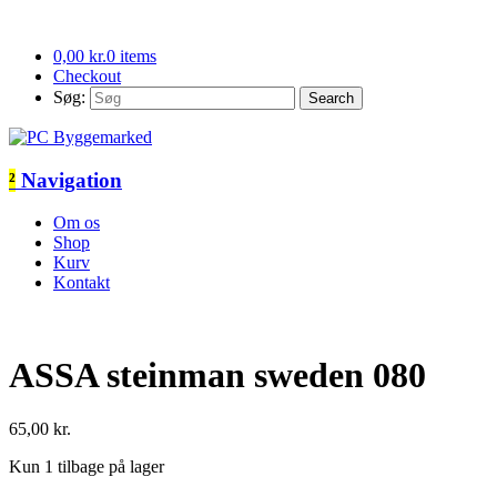
0,00
kr.
0 items
Checkout
Søg:
²
Navigation
Om os
Shop
Kurv
Kontakt
ASSA steinman sweden 080
65,00
kr.
Kun 1 tilbage på lager