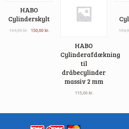
HABO
Cylinderskylt
Cyl
Den
Den
194,95
kr.
150,00
kr.
194,
oprindelige
aktuelle
pris
pris
HABO
var:
er:
Cylinderafdækning
194,95 kr..
150,00 kr..
til
dråbecylinder
massiv 2 mm
115,00
kr.