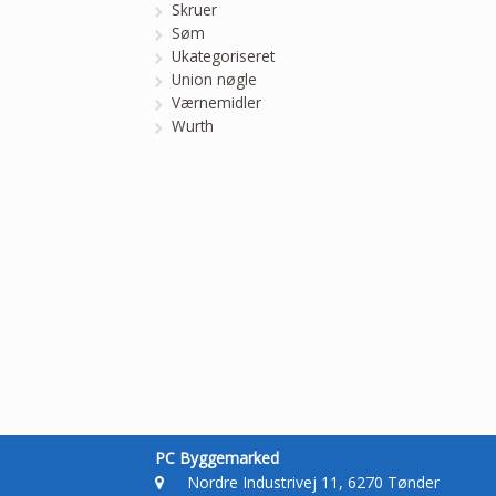
Skruer
Søm
Ukategoriseret
Union nøgle
Værnemidler
Wurth
PC Byggemarked
Nordre Industrivej 11, 6270 Tønder