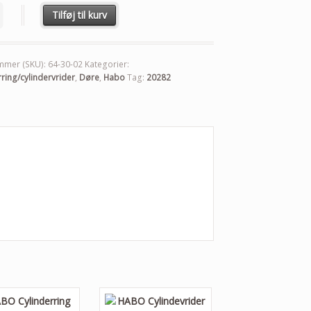
ylinderring udvendig 11mm antal
Tilføj til kurv
mmer (SKU):
64-30-02
Kategorier:
ring/cylindervrider
,
Døre
,
Habo
Tag:
20282