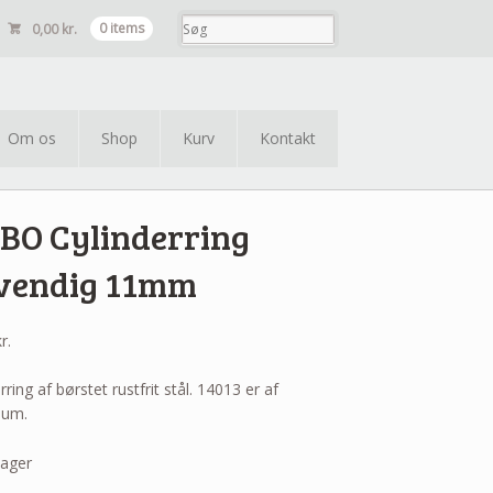
0,00
kr.
0 items
Om os
Shop
Kurv
Kontakt
BO Cylinderring
vendig 11mm
r.
rring af børstet rustfrit stål. 14013 er af
ium.
lager