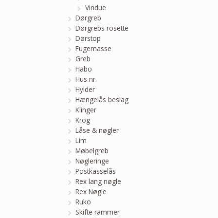
Vindue
Dørgreb
Dørgrebs rosette
Dørstop
Fugemasse
Greb
Habo
Hus nr.
Hylder
Hængelås beslag
Klinger
Krog
Låse & nøgler
Lim
Møbelgreb
Nøgleringe
Postkasselås
Rex lang nøgle
Rex Nøgle
Ruko
Skifte rammer